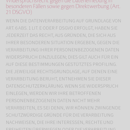
Widerspruchsrecht gegen die Datenerhebung in
besonderen Fällen sowie gegen Direktwerbung (Art.
21 DSGVO)
WENN DIE DATENVERARBEITUNG AUF GRUNDLAGE VON
ART. 6 ABS. 1 LIT. E ODER F DSGVO ERFOLGT, HABEN SIE
JEDERZEIT DAS RECHT, AUS GRÜNDEN, DIE SICH AUS
IHRER BESONDEREN SITUATION ERGEBEN, GEGEN DIE
VERARBEITUNG IHRER PERSONENBEZOGENEN DATEN
WIDERSPRUCH EINZULEGEN; DIES GILT AUCH FÜR EIN
AUF DIESE BESTIMMUNGEN GESTÜTZTES PROFILING.
DIE JEWEILIGE RECHTSGRUNDLAGE, AUF DENEN EINE
VERARBEITUNG BERUHT, ENTNEHMEN SIE DIESER
DATENSCHUTZERKLÄRUNG. WENN SIE WIDERSPRUCH
EINLEGEN, WERDEN WIR IHRE BETROFFENEN
PERSONENBEZOGENEN DATEN NICHT MEHR
VERARBEITEN, ES SEI DENN, WIR KÖNNEN ZWINGENDE
SCHUTZWÜRDIGE GRÜNDE FÜR DIE VERARBEITUNG
NACHWEISEN, DIE IHRE INTERESSEN, RECHTE UND
FREIHEITEN ÜBERWIEGEN ODER DIE VERARBEITUNG