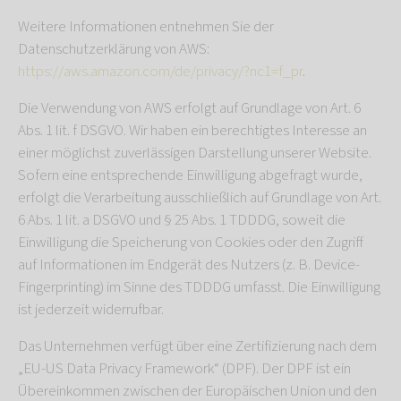
Weitere Informationen entnehmen Sie der
Datenschutzerklärung von AWS:
https://aws.amazon.com/de/privacy/?nc1=f_pr
.
Die Verwendung von AWS erfolgt auf Grundlage von Art. 6
Abs. 1 lit. f DSGVO. Wir haben ein berechtigtes Interesse an
einer möglichst zuverlässigen Darstellung unserer Website.
Sofern eine entsprechende Einwilligung abgefragt wurde,
erfolgt die Verarbeitung ausschließlich auf Grundlage von Art.
6 Abs. 1 lit. a DSGVO und § 25 Abs. 1 TDDDG, soweit die
Einwilligung die Speicherung von Cookies oder den Zugriff
auf Informationen im Endgerät des Nutzers (z. B. Device-
Fingerprinting) im Sinne des TDDDG umfasst. Die Einwilligung
ist jederzeit widerrufbar.
Das Unternehmen verfügt über eine Zertifizierung nach dem
„EU-US Data Privacy Framework“ (DPF). Der DPF ist ein
Übereinkommen zwischen der Europäischen Union und den