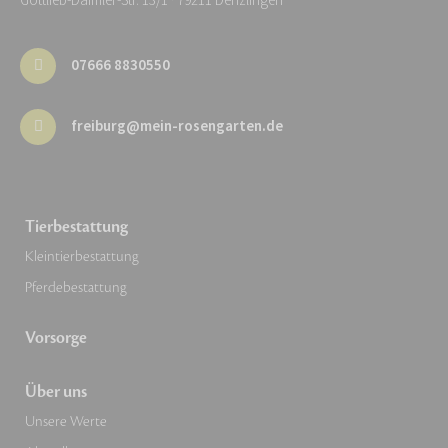
Gottlieb-Daimler-Str. 13/1 · 79211 Denzlingen
07666 8830550
freiburg@mein-rosengarten.de
Tierbestattung
Kleintierbestattung
Pferdebestattung
Vorsorge
Über uns
Unsere Werte