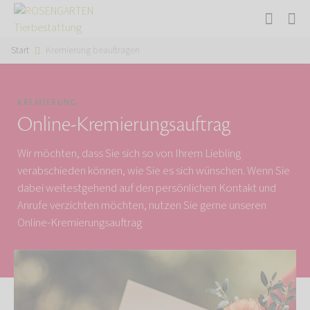
Start
Kremierung beauftragen
KREMIERUNG
Online-Kremierungsauftrag
Wir möchten, dass Sie sich so von Ihrem Liebling
verabschieden können, wie Sie es sich wünschen. Wenn Sie
dabei weitestgehend auf den persönlichen Kontakt und
Anrufe verzichten möchten, nutzen Sie gerne unseren
Online-Kremierungsauftrag