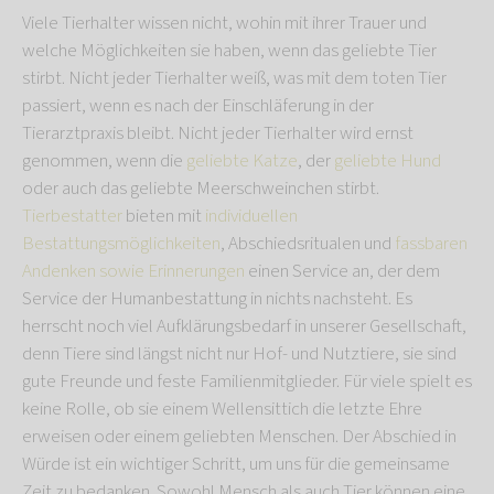
Viele Tierhalter wissen nicht, wohin mit ihrer Trauer und
welche Möglichkeiten sie haben, wenn das geliebte Tier
stirbt. Nicht jeder Tierhalter weiß, was mit dem toten Tier
passiert, wenn es nach der Einschläferung in der
Tierarztpraxis bleibt. Nicht jeder Tierhalter wird ernst
genommen, wenn die
geliebte Katze
, der
geliebte Hund
oder auch das geliebte Meerschweinchen stirbt.
Tierbestatter
bieten mit
individuellen
Bestattungsmöglichkeiten
, Abschiedsritualen und
fassbaren
Andenken sowie Erinnerungen
einen Service an, der dem
Service der Humanbestattung in nichts nachsteht. Es
herrscht noch viel Aufklärungsbedarf in unserer Gesellschaft,
denn Tiere sind längst nicht nur Hof- und Nutztiere, sie sind
gute Freunde und feste Familienmitglieder. Für viele spielt es
keine Rolle, ob sie einem Wellensittich die letzte Ehre
erweisen oder einem geliebten Menschen. Der Abschied in
Würde ist ein wichtiger Schritt, um uns für die gemeinsame
Zeit zu bedanken. Sowohl Mensch als auch Tier können eine