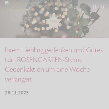
Start
Über uns
Aktuelles
Ihrem Liebling gedenken und Gutes tun: ROSENG…
Ihrem Liebling gedenken und Gutes
tun: ROSENGARTEN-Sterne
Gedenkaktion um eine Woche
verlängert
28.11.2025