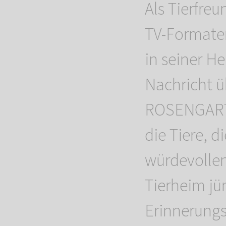
Als Tierfre
TV-Formaten
in seiner H
Nachricht ü
ROSENGARTEN
die Tiere, d
würdevollen
Tierheim jü
Erinnerungs