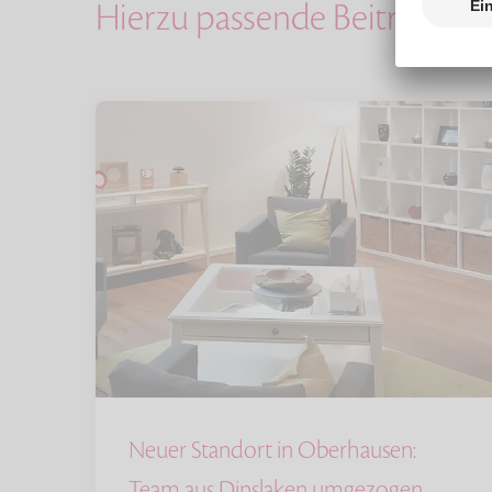
Hierzu passende Beiträge
Neuer Standort in Oberhausen:
Team aus Dinslaken umgezogen