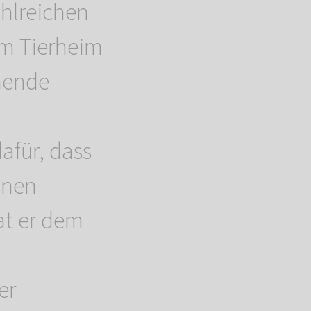
ahlreichen
em Tierheim
mende
afür, dass
einen
at er dem
er