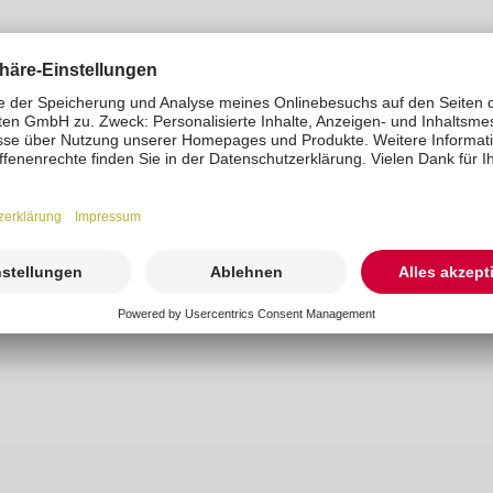
EN-Team
t