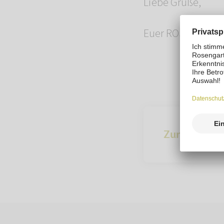
Liebe Grüße,
Euer ROSENGART
Zur Übersich