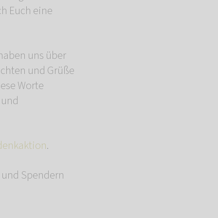
ch Euch eine
 haben uns über
hichten und Grüße
iese Worte
n und
denkaktion
.
rn und Spendern