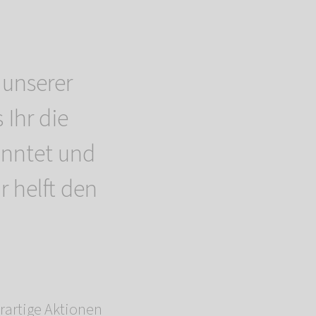
unserer
 Ihr die
onntet und
hr helft den
rartige Aktionen