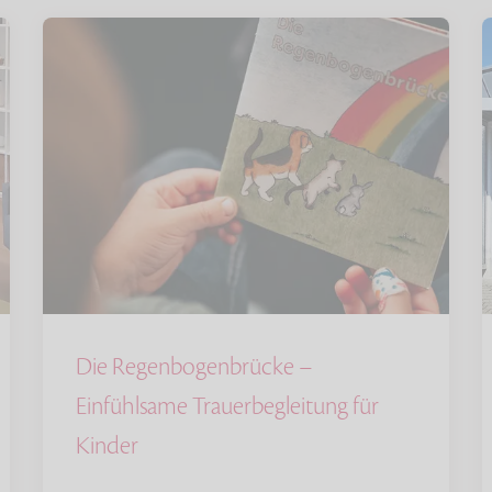
Die Regenbogenbrücke –
Einfühlsame Trauerbegleitung für
Kinder