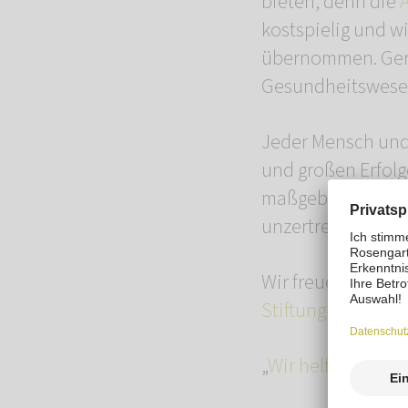
bieten, denn die
kostspielig und w
übernommen. Gern
Gesundheitswesen
Jeder Mensch und 
und großen Erfolg
maßgeblich dazu 
unzertrennliches 
Wir freuen uns, 
Stiftung
vorstelle
„
Wir helfen Tiere