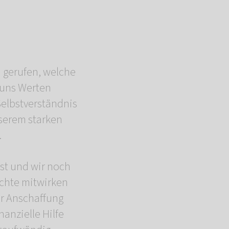
n gerufen, welche
n uns Werten
Selbstverständnis
nserem starken
.
st und wir noch
öchte mitwirken
r Anschaffung
anzielle Hilfe