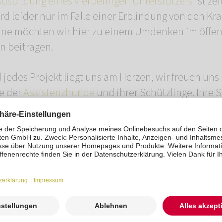
Ausbildung eines vierbeinigen Unterstützers
ist ze
ird leider nur im Falle einer Erblindung von den K
e möchten wir hier zu einem Umdenken im öffen
 beitragen.
jedes Projekt liegt uns am Herzen, wir freuen uns 
e der
Assistenzhunde
und ihrer Schützlinge. Ihre
bei, dass Mensch-Tier-Teams zueinanderfinden un
Band knüpfen. Vielen Dank.
Euch auf diesem Weg den neuen
Imagefilm der RO
n zu können und sind auf Eure Reaktionen gespann
n, den Menschen zu helfen
“