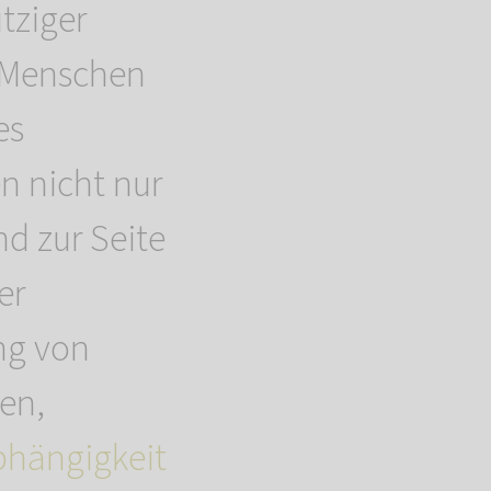
tziger
, Menschen
es
n nicht nur
nd zur Seite
er
ng von
fen,
bhängigkeit