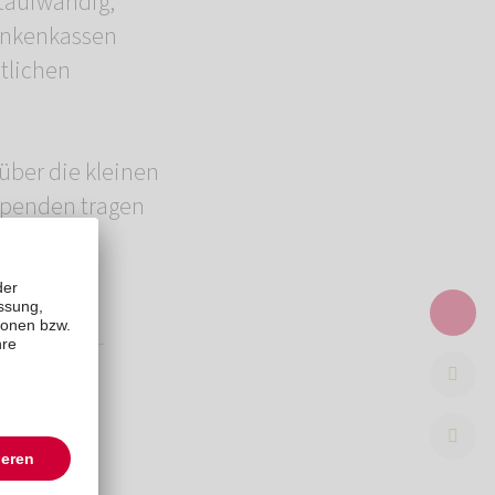
itaufwändig,
rankenkassen
tlichen
über die kleinen
 Spenden tragen
d ein
SENGARTEN-
t.