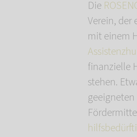
Die
ROSENG
Verein, der
mit einem H
Assistenzh
finanzielle 
stehen. Etw
geeigneten
Fördermittel
hilfsbedürf