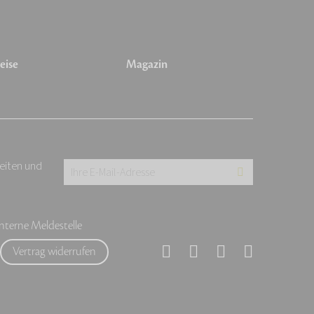
eise
Magazin
keiten und
Ihre
E-
Mail-
Interne Meldestelle
Adresse:
Vertrag widerrufen
*