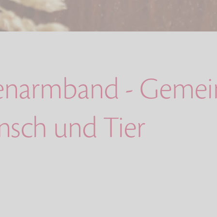
enarmband - Geme
nsch und Tier