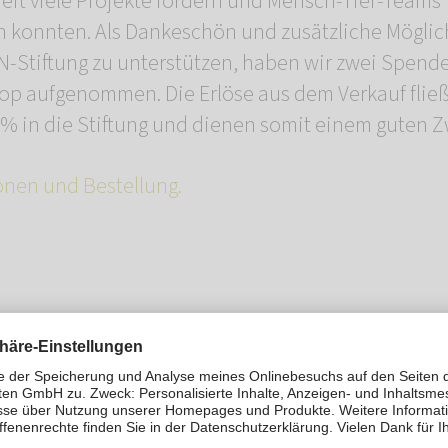
eit viele Projekte fördern und Mensch-Tier-Teams
konnten. Als Dankeschön und zusätzliche Möglichk
Stiftung zu unterstützen, haben wir zwei Spend
op aufgenommen. Die Erlöse aus dem Verkauf fl
% in die Stiftung und dienen somit einem guten Z
onen und Bestellung.
t