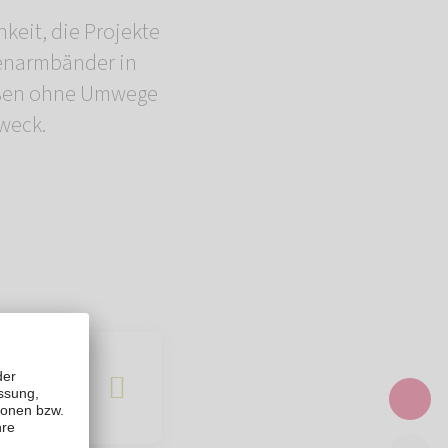
eit, die Projekte
enarmbänder in
ießen ohne Umwege
weck.