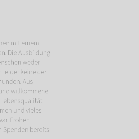
chen mit einem
en. Die Ausbildung
Menschen weder
leider keine der
hunden. Aus
e und willkommene
 Lebensqualität
hmen und vieles
war. Frohen
n Spenden bereits