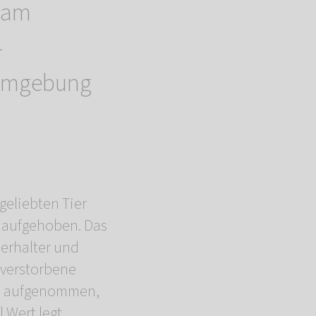
l am
-
d Umgebung
geliebten Tier
t aufgehoben. Das
ierhalter und
 verstorbene
lie aufgenommen,
 Wert legt.