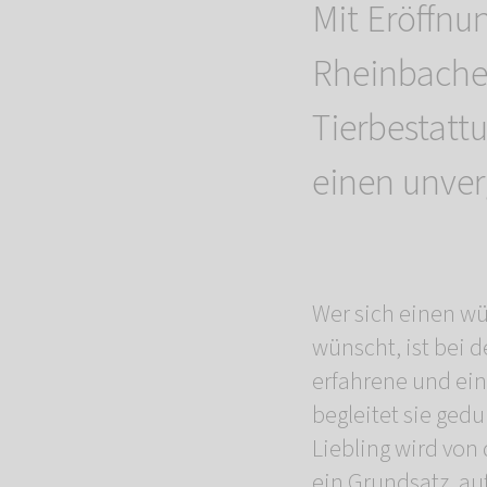
Mit Eröffnun
Rheinbache
Tierbestatt
einen unver
Wer sich einen wü
wünscht, ist bei 
erfahrene und ein
begleitet sie ged
Liebling wird von
ein Grundsatz, auf