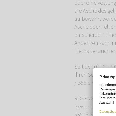
oder eine kosteng
die Asche des ge
aufbewahrt werden
Asche oder Fell er
entscheiden. Eine
Andenken kann imm
Tierhalter auch e
Seit dem 01.01.20
ihren Service an.
/ B56 entfernt.
ROSENGARTEN-Tier
Gewerbepark Ode
53913 Swisttal