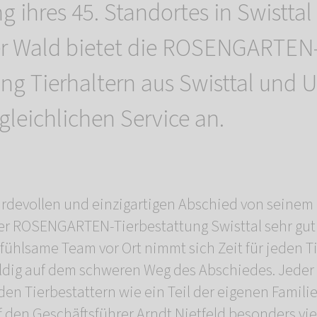
g ihres 45. Standortes in Swistta
r Wald bietet die ROSENGARTEN
ung Tierhaltern aus Swisttal un
gleichlichen Service an.
rdevollen und einzigartigen Abschied von seinem 
der ROSENGARTEN-Tierbestattung Swisttal sehr gu
fühlsame Team vor Ort nimmt sich Zeit für jeden T
uldig auf dem schweren Weg des Abschiedes. Jeder
 den Tierbestattern wie ein Teil der eigenen Fami
 den Geschäftsführer Arndt Nietfeld besonders viel