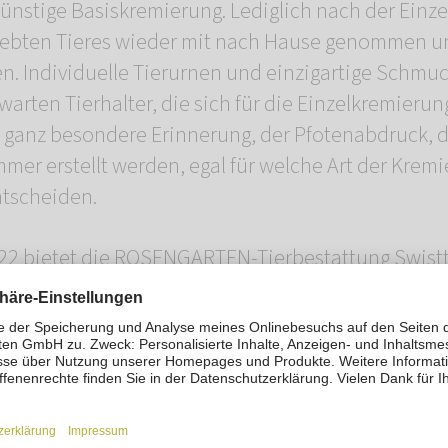
ünstige Basiskremierung. Lediglich nach der Einz
liebten Tieres wieder mit nach Hause genommen u
. Individuelle Tierurnen und einzigartige Schmu
warten Tierhalter, die sich für die Einzelkremierun
 ganz besondere Erinnerung, der Pfotenabdruck, 
er erstellt werden, egal für welche Art der Kremi
ntscheiden.
22 bietet die ROSENGARTEN-Tierbestattung Swistt
 Die Filiale liegt im Gewerbepark Odendorf unweit
bestattung Swisttal
ndorf 8