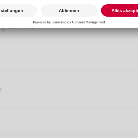
2255 958 335 6
mein-rosengarten.de
g-swisttal.de
t