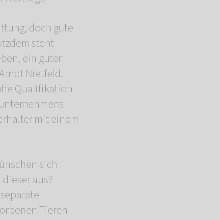
attung, doch gute
rotzdem steht
ben, ein guter
 Arndt Nietfeld.
fte Qualifikation
enunternehmens
ierhalter mit einem
wünschen sich
 dieser aus?
 separate
torbenen Tieren