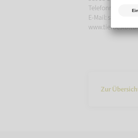
Telefonnummer: 0
E-Mail: swisttal@
www.tierbestattun
Zur Übersich