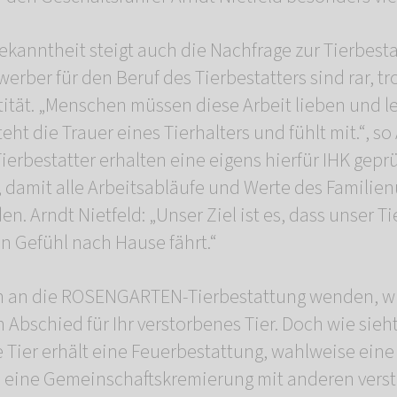
kanntheit steigt auch die Nachfrage zur Tierbest
erber für den Beruf des Tierbestatters sind rar, t
tität. „Menschen müssen diese Arbeit lieben und le
eht die Trauer eines Tierhalters und fühlt mit.“, so
erbestatter erhalten eine eigens hierfür IHK geprü
, damit alle Arbeitsabläufe und Werte des Famili
en. Arndt Nietfeld: „Unser Ziel ist es, dass unser T
n Gefühl nach Hause fährt.“
sich an die ROSENGARTEN-Tierbestattung wenden, 
 Abschied für Ihr verstorbenes Tier. Doch wie sieht
 Tier erhält eine Feuerbestattung, wahlweise eine
, eine Gemeinschaftskremierung mit anderen vers