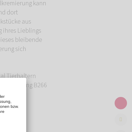
elkremierung kann
nd dort
ckstücke aus
g ihres Lieblings
dieses bleibende
erung sich
al Tierhaltern
 der Gabelung B266