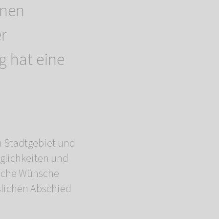
inen
r
 hat eine
m Stadtgebiet und
glichkeiten und
eiche Wünsche
slichen Abschied