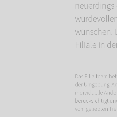
neuerdings 
würdevollen
wünschen. 
Filiale in d
Das Filialteam be
der Umgebung. An
individuelle And
berücksichtigt un
vom geliebten Tier