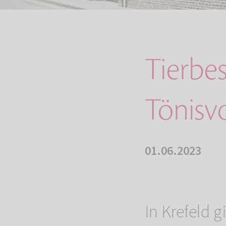
Tierbe
Tönisv
01.06.2023
In Krefeld g