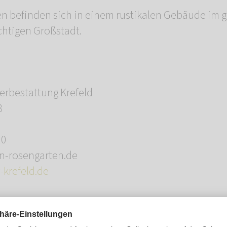
n befinden sich in einem rustikalen Gebäude im 
chtigen Großstadt.
rbestattung Krefeld
8
10
in-rosengarten.de
-krefeld.de