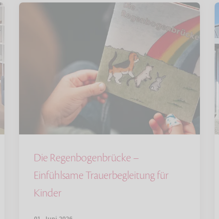
Die Regenbogenbrücke –
Einfühlsame Trauerbegleitung für
Kinder