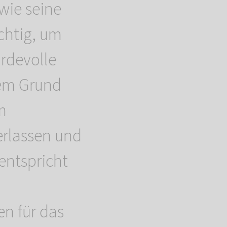
wie seine
chtig, um
rdevolle
sem Grund
m
erlassen und
entspricht
n
en für das