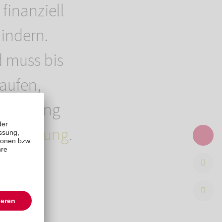
finanziell
hindern.
d muss bis
laufen,
estaltung
estattung
.
,