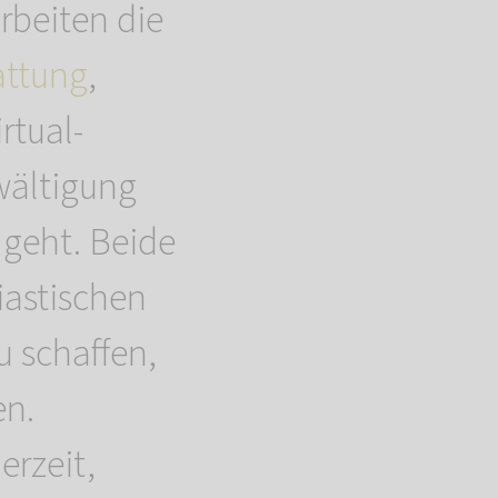
rbeiten die
ttung
,
rtual-
wältigung
 geht. Beide
iastischen
u schaffen,
en.
erzeit,