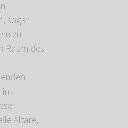
em
n, sogar
eln zu
ein Raum des
spenden
 im
eser
lle Altare,