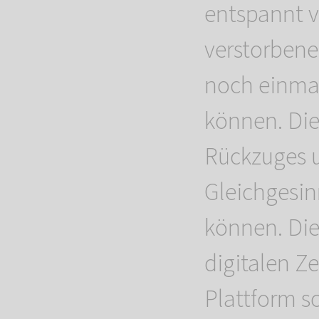
entspannt v
verstorbene
noch einmal
können. Die
Rückzuges u
Gleichgesin
können. Die
digitalen Z
Plattform so