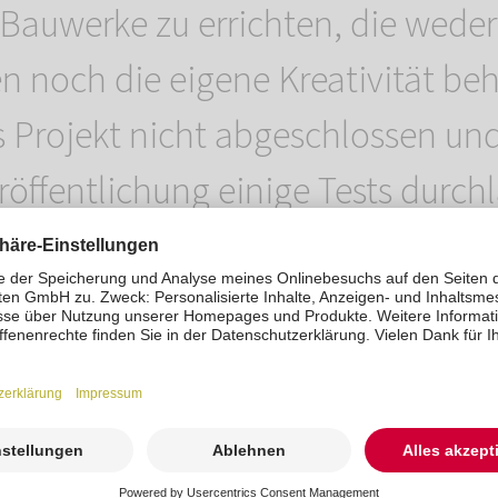
 Bauwerke zu errichten, die weder 
n noch die eigene Kreativität be
s Projekt nicht abgeschlossen un
röffentlichung einige Tests durch
ver Epping, Fachmann für Medieng
betreuer der
ROSENGARTEN-Tierb
erfolgen die drei auch weiterhin
h dieses Herzensprojekt.